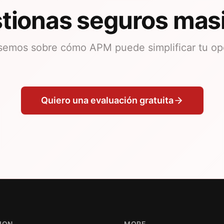
tionas seguros mas
emos sobre cómo APM puede simplificar tu op
Quiero una evaluación gratuita
ION
MORE