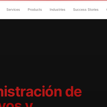
Services
Products
Industries
Success Stories
istración de
vos y