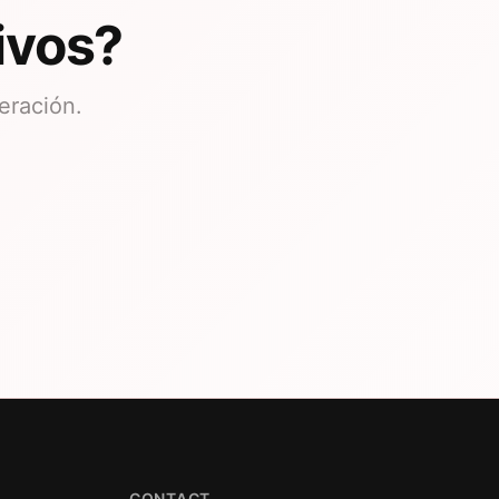
ivos?
eración.
CONTACT