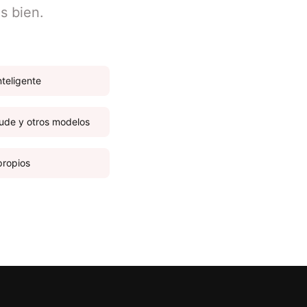
s bien.
nteligente
ude y otros modelos
propios