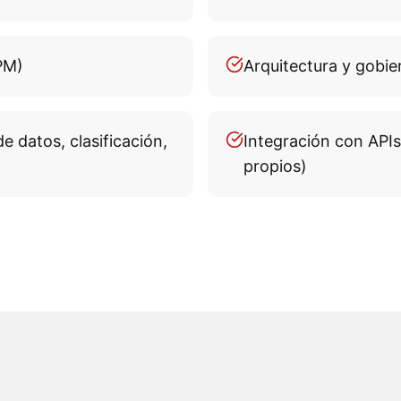
PM)
Arquitectura y gobie
e datos, clasificación,
Integración con APIs
propios)