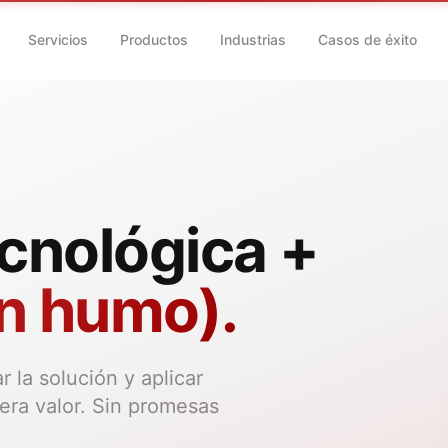
Servicios
Productos
Industrias
Casos de éxito
ecnológica +
in humo).
r la solución y aplicar
nera valor. Sin promesas