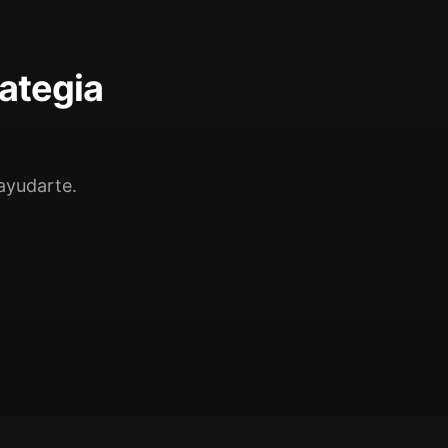
rategia
ayudarte.