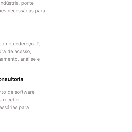
ndústria, porte
ões necessárias para
 como endereço IP,
ora de acesso,
namento, análise e
onsultoria
to de software,
s receber
essárias para