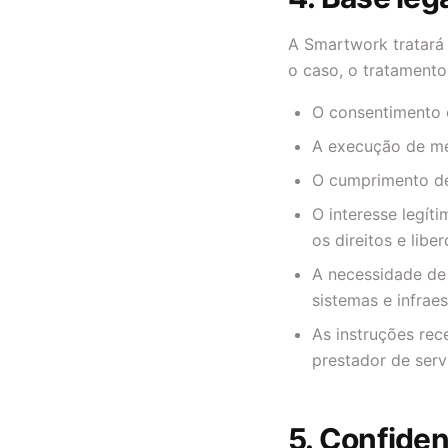
A Smartwork tratará
o caso, o tratament
O consentimento c
A execução de med
O cumprimento de 
O interesse legít
os direitos e libe
A necessidade de 
sistemas e infraes
As instruções re
prestador de ser
5. Confiden