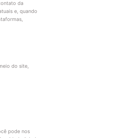
contato da
atuais e, quando
ataformas,
eio do site,
você pode nos